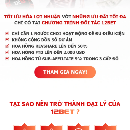
TẠI SAO NÊN TRỞ THÀNH ĐẠI LÝ CỦA
?