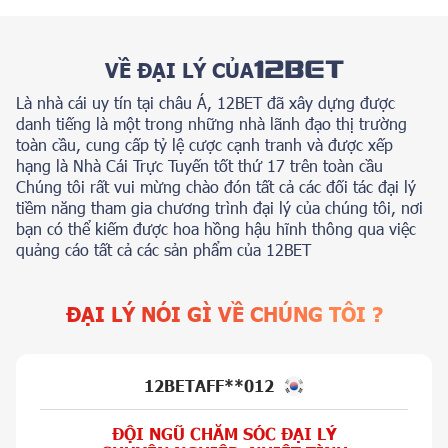
VỀ ĐẠI LÝ CỦA
Là nhà cái uy tín tại châu Á, 12BET đã xây dựng được
danh tiếng là một trong những nhà lãnh đạo thị trường
toàn cầu, cung cấp tỷ lệ cược cạnh tranh và được xếp
hạng là Nhà Cái Trực Tuyến tốt thứ 17 trên toàn cầu
Chúng tôi rất vui mừng chào đón tất cả các đối tác đại lý
tiềm năng tham gia chương trình đại lý của chúng tôi, nơi
bạn có thể kiếm được hoa hồng hậu hĩnh thông qua việc
quảng cáo tất cả các sản phẩm của 12BET
ĐẠI LÝ NÓI GÌ VỀ CHÚNG TÔI ?
12BETAFF**012
ĐỘI NGŨ CHĂM SÓC ĐẠI LÝ