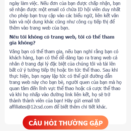
ngày làm việc. Nếu đơn của bạn được chấp nhận, bạn
sẽ nhận được một email có chứa ID hội viên duy nhất
cho phép bạn truy cập vào các biểu ngữ, liên kết văn
bản và nội dung khác cũng như công cụ tiếp thị để
thêm vào trang web của bạn.
Nếu tôi không có trang web, tôi có thể tham
gia không?
Vâng bạn có thể tham gia, nếu bạn nghĩ rằng bạn có
khách hàng, bạn có thể dễ dàng tạo ra trang web cá
nhân ở trang đại lý đặc biệt của chúng tôi và tải lên
bất cứ ý tưởng tiếp thị hoặc tin tức thể thao. Sau khi
thực hiện, bạn ngay lập tức có thể gửi đường dẫn
trang web này cho bạn bè, người quen của bạn mà họ
quan tâm đến lĩnh vực thể thao hoặc cá cược thể thao
và khi họ nhấp vào đường link liên kết, họ sẽ trở
thành thành viên của bạn! Hãy gửi email tới
affiliates@12csd.com
để biết thêm chi tiết khác.
CÂU HỎI THƯỜNG GẶP