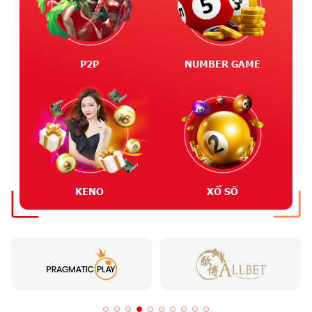
P2P
NUMBER GAME
KENO
XỔ SỐ